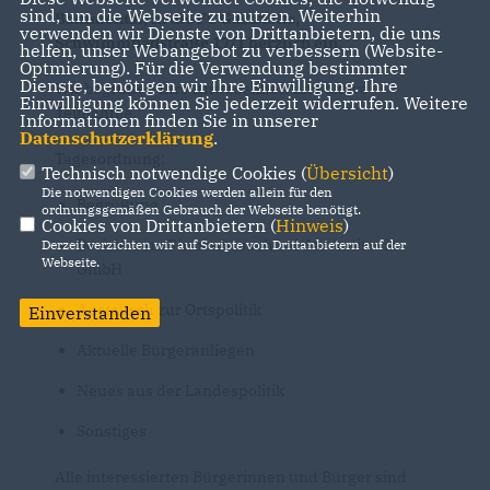
sind, um die Webseite zu nutzen. Weiterhin
Bammental, in die FC Gaststätte,
verwenden wir Dienste von Drittanbietern, die uns
Schwimmbadstraße 17/1 herzlich ein
.
helfen, unser Webangebot zu verbessern (Website-
Optmierung). Für die Verwendung bestimmter
Dienste, benötigen wir Ihre Einwilligung. Ihre
Wir begrüßen Ihre Anwesenheit und aktive
Einwilligung können Sie jederzeit widerrufen. Weitere
Teilnahme.
Informationen finden Sie in unserer
Datenschutzerklärung
.
Tagesordnung:
Technisch notwendige Cookies (
Übersicht
)
Die notwendigen Cookies werden allein für den
Begrüßung
ordnungsgemäßen Gebrauch der Webseite benötigt.
Cookies von Drittanbietern (
Hinweis
)
Bericht zum Firmenbesuch bei der Antitoxin
Derzeit verzichten wir auf Scripte von Drittanbietern auf der
Webseite.
GmbH
Austausch zur Ortspolitik
Einverstanden
Aktuelle Bürgeranliegen
Neues aus der Landespolitik
Sonstiges
Alle interessierten Bürgerinnen und Bürger sind