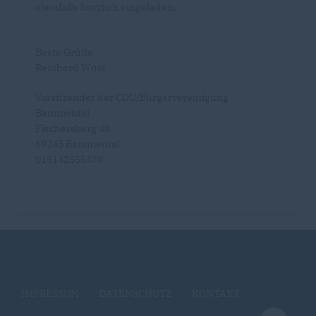
ebenfalls herzlich eingeladen.
Beste Grüße
Reinhard Wüst
Vorsitzender der CDU/Bürgervereinigung
Bammental
Fischersberg 48
69245 Bammental
015142555478
IMPRESSUM
DATENSCHUTZ
KONTAKT