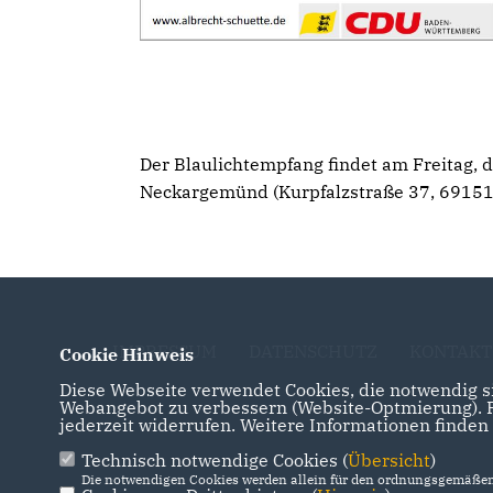
Der Blaulichtempfang findet am Freitag,
Neckargemünd (Kurpfalzstraße 37, 69151
IMPRESSUM
DATENSCHUTZ
KONTAKT
Cookie Hinweis
Diese Webseite verwendet Cookies, die notwendig si
Webangebot zu verbessern (Website-Optmierung). Fü
jederzeit widerrufen. Weitere Informationen finden
Technisch notwendige Cookies (
Übersicht
)
Die notwendigen Cookies werden allein für den ordnungsgemäßen 