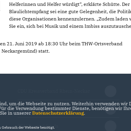
Helferinnen und Helfer würdigt“, erklärte Schütte. Der
Blaulichtempfang sei eine gute Gelegenheit, die Politik
diese Organisationen kennenzulernen. „Zudem laden 
Sie ein, sich bei Musik und einem Imbiss auszutausch
 den 21. Juni 2019 ab 18:30 Uhr beim THW-Ortsverband
 Neckargemünd) statt.
CDU Kreisverband Rhein-Neckar
nd, um die Webseite zu nutzen. Weiterhin verwenden wir Di
r die Verwendung bestimmter Dienste, benötigen wir Ihre 
CDU Baden-Württemberg
 Sie in unserer
Datenschutzerklärung
.
CDU Deutschlands
Gebrauch der Webseite benötigt.