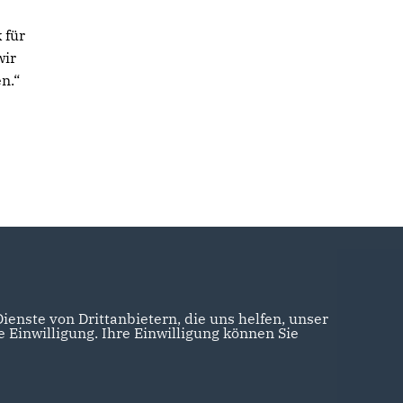
 für
wir
en.“
enste von Drittanbietern, die uns helfen, unser
Einwilligung. Ihre Einwilligung können Sie