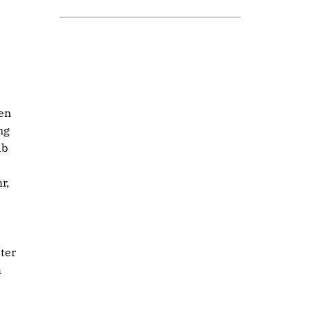
en
ng
ab
r,
ter
h